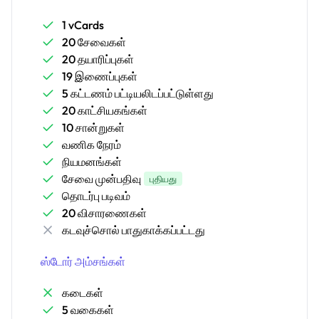
1 vCards
20 சேவைகள்
20 தயாரிப்புகள்
19 இணைப்புகள்
5 கட்டணம் பட்டியலிடப்பட்டுள்ளது
20 காட்சியகங்கள்
10 சான்றுகள்
வணிக நேரம்
நியமனங்கள்
சேவை முன்பதிவு
புதியது
தொடர்பு படிவம்
20 விசாரணைகள்
கடவுச்சொல் பாதுகாக்கப்பட்டது
ஸ்டோர் அம்சங்கள்
கடைகள்
5 வகைகள்