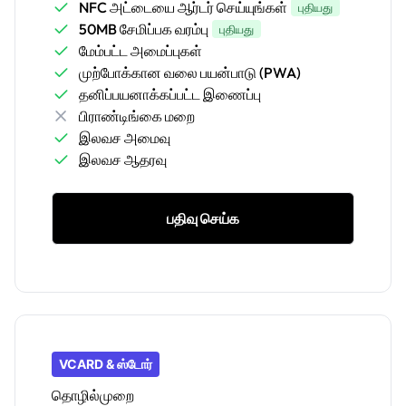
NFC அட்டையை ஆர்டர் செய்யுங்கள்
புதியது
50MB சேமிப்பக வரம்பு
புதியது
மேம்பட்ட அமைப்புகள்
முற்போக்கான வலை பயன்பாடு (PWA)
தனிப்பயனாக்கப்பட்ட இணைப்பு
பிராண்டிங்கை மறை
இலவச அமைவு
இலவச ஆதரவு
பதிவு செய்க
VCARD & ஸ்டோர்
தொழில்முறை