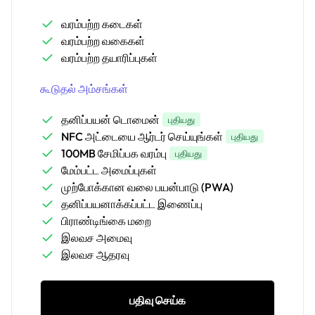
வரம்பற்ற கடைகள்
வரம்பற்ற வகைகள்
வரம்பற்ற தயாரிப்புகள்
கூடுதல் அம்சங்கள்
தனிப்பயன் டொமைன்
புதியது
NFC அட்டையை ஆர்டர் செய்யுங்கள்
புதியது
100MB சேமிப்பக வரம்பு
புதியது
மேம்பட்ட அமைப்புகள்
முற்போக்கான வலை பயன்பாடு (PWA)
தனிப்பயனாக்கப்பட்ட இணைப்பு
பிராண்டிங்கை மறை
இலவச அமைவு
இலவச ஆதரவு
பதிவு செய்க