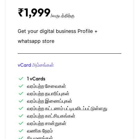
₹1,999
/வருடத்திற்கு
Get your digital business Profile +
whatsapp store
vCard அம்சங்கள்
1 vCards
வரம்பற்ற சேவைகள்
வரம்பற்ற தயாரிப்புகள்
வரம்பற்ற இணைப்புகள்
வரம்பற்ற கட்டணம் பட்டியலிடப்பட்டுள்ளது
வரம்பற்ற காட்சியகங்கள்
வரம்பற்ற சான்றுகள்
வணிக நேரம்
நியமனங்கள்