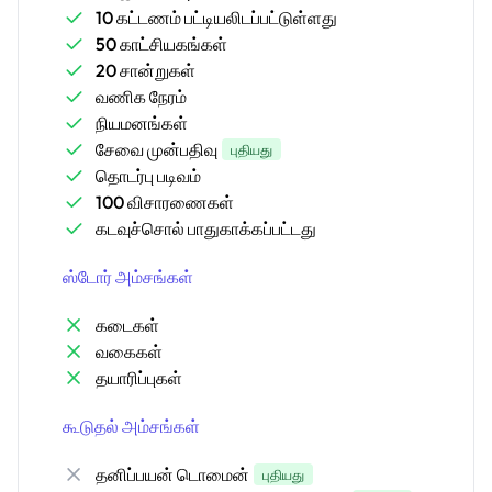
10 கட்டணம் பட்டியலிடப்பட்டுள்ளது
50 காட்சியகங்கள்
20 சான்றுகள்
வணிக நேரம்
நியமனங்கள்
சேவை முன்பதிவு
புதியது
தொடர்பு படிவம்
100 விசாரணைகள்
கடவுச்சொல் பாதுகாக்கப்பட்டது
ஸ்டோர் அம்சங்கள்
கடைகள்
வகைகள்
தயாரிப்புகள்
கூடுதல் அம்சங்கள்
தனிப்பயன் டொமைன்
புதியது