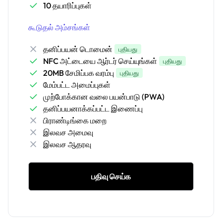
10 தயாரிப்புகள்
கூடுதல் அம்சங்கள்
தனிப்பயன் டொமைன்
புதியது
NFC அட்டையை ஆர்டர் செய்யுங்கள்
புதியது
20MB சேமிப்பக வரம்பு
புதியது
மேம்பட்ட அமைப்புகள்
முற்போக்கான வலை பயன்பாடு (PWA)
தனிப்பயனாக்கப்பட்ட இணைப்பு
பிராண்டிங்கை மறை
இலவச அமைவு
இலவச ஆதரவு
பதிவு செய்க