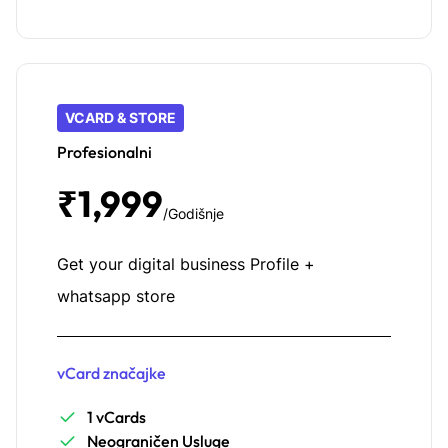
VCARD & STORE
Profesionalni
₹1,999
/Godišnje
Get your digital business Profile +
whatsapp store
vCard značajke
1 vCards
Neograničen Usluge