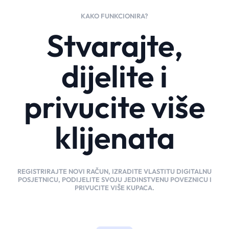
KAKO FUNKCIONIRA?
Stvarajte,
dijelite i
privucite više
klijenata
REGISTRIRAJTE NOVI RAČUN, IZRADITE VLASTITU DIGITALNU
POSJETNICU, PODIJELITE SVOJU JEDINSTVENU POVEZNICU I
PRIVUCITE VIŠE KUPACA.